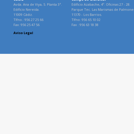
Avda. Ana de Viya, 5. Planta 3ª.
Edificio Azabache, 4º. Oficinas 27 - 28.
Edificio Nereida.
Parque Tec. Las Marismas de Palmone
11009 Cádiz.
11370 - Los Barrios.
Tlfno.: 956 27 25 66
Tlfno: 956 65 10 02
Fax: 956 25 47 56
Fax : 956 63 18 38
Aviso Legal