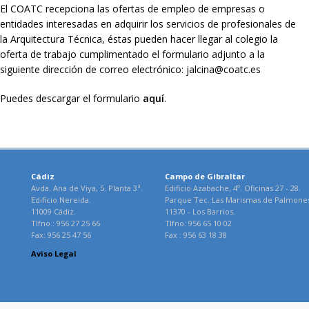
El COATC recepciona las ofertas de empleo de empresas o
entidades interesadas en adquirir los servicios de profesionales de
la Arquitectura Técnica, éstas pueden hacer llegar al colegio la
oferta de trabajo cumplimentado el formulario adjunto a la
siguiente dirección de correo electrónico: jalcina@coatc.es
Puedes descargar el formulario
aquí
.
Cádiz
Campo de Gibraltar
Avda. Ana de Viya, 5. Planta 3ª.
Edificio Azabache, 4º. Oficinas 27 - 28.
Edificio Nereida.
Parque Tec. Las Marismas de Palmone
11009 Cádiz.
11370 - Los Barrios.
Tlfno.: 956 27 25 66
Tlfno: 956 65 10 02
Fax: 956 25 47 56
Fax : 956 63 18 38
Aviso Legal