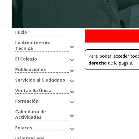
Inicio
La Arquitectura
Técnica
Para poder acceder todo
El Colegio
derecha
de la pagina.
Publicaciones
Servicios al Ciudadano
Ventanilla Única
Formación
Calendario de
Actividades
Enlaces
Informativos