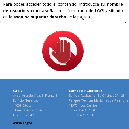
Para poder acceder todo el contenido, introduzca su
nombre
de usuario
y
contraseña
en el formulario de LOGIN situado
en la
esquina superior derecha
de la pagina.
Cádiz
Campo de Gibraltar
Avda. Ana de Viya, 5. Planta 3ª.
Edificio Azabache, 4º. Oficinas 27 - 28.
Edificio Nereida.
Parque Tec. Las Marismas de Palmone
11009 Cádiz.
11370 - Los Barrios.
Tlfno.: 956 27 25 66
Tlfno: 956 65 10 02
Fax: 956 25 47 56
Fax : 956 63 18 38
Aviso Legal