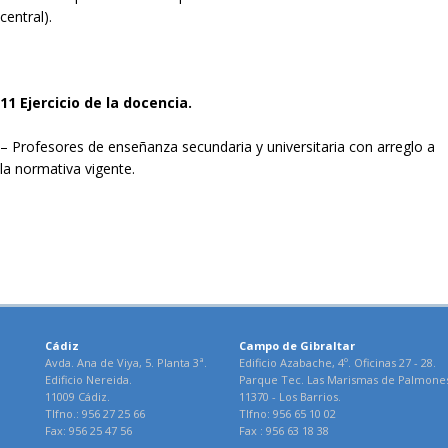
central).
11 Ejercicio de la docencia.
– Profesores de enseñanza secundaria y universitaria con arreglo a
la normativa vigente.
Cádiz
Campo de Gibraltar
Avda. Ana de Viya, 5. Planta 3ª.
Edificio Azabache, 4º. Oficinas 27 - 28.
Edificio Nereida.
Parque Tec. Las Marismas de Palmone
11009 Cádiz.
11370 - Los Barrios.
Tlfno.: 956 27 25 66
Tlfno: 956 65 10 02
Fax: 956 25 47 56
Fax : 956 63 18 38