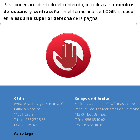
Para poder acceder todo el contenido, introduzca su
nombre
de usuario
y
contraseña
en el formulario de LOGIN situado
en la
esquina superior derecha
de la pagina.
Cádiz
Campo de Gibraltar
Avda. Ana de Viya, 5. Planta 3ª.
Edificio Azabache, 4º. Oficinas 27 - 28.
Edificio Nereida.
Parque Tec. Las Marismas de Palmone
11009 Cádiz.
11370 - Los Barrios.
Tlfno.: 956 27 25 66
Tlfno: 956 65 10 02
Fax: 956 25 47 56
Fax : 956 63 18 38
Aviso Legal