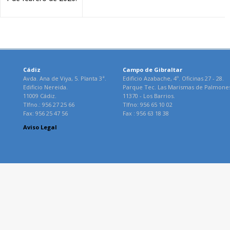
Cádiz
Campo de Gibraltar
Avda. Ana de Viya, 5. Planta 3ª.
Edificio Azabache, 4º. Oficinas 27 - 28.
Edificio Nereida.
Parque Tec. Las Marismas de Palmone
11009 Cádiz.
11370 - Los Barrios.
Tlfno.: 956 27 25 66
Tlfno: 956 65 10 02
Fax: 956 25 47 56
Fax : 956 63 18 38
Aviso Legal