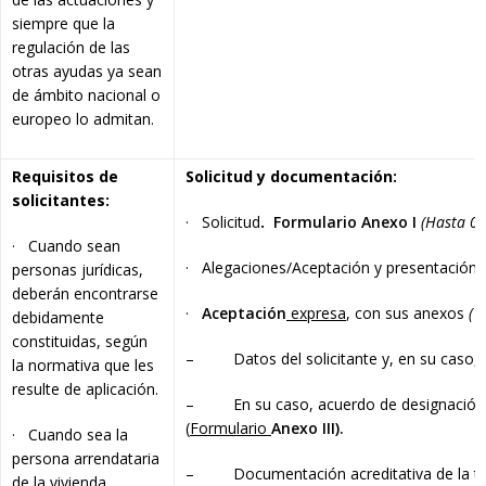
siempre que la
regulación de las
otras ayudas ya sean
de ámbito nacional o
europeo lo admitan.
Requisitos de
Solicitud y documentación:
solicitantes:
· Solicitud
.
Formulario Anexo I
(Hasta 05
· Cuando sean
· Alegaciones/Aceptación y presentació
personas jurídicas,
deberán encontrarse
·
Aceptación
expresa
, con sus anexos
(1
debidamente
constituidas, según
– Datos del solicitante y, en su caso, ac
la normativa que les
resulte de aplicación.
– En su caso, acuerdo de designación de
(
Formulario
Anexo III).
· Cuando sea la
persona arrendataria
– Documentación acreditativa de la titul
de la vivienda,