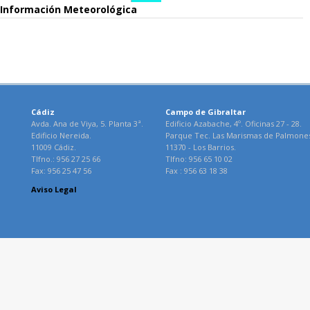
Información Meteorológica
Cádiz
Campo de Gibraltar
Avda. Ana de Viya, 5. Planta 3ª.
Edificio Azabache, 4º. Oficinas 27 - 28.
Edificio Nereida.
Parque Tec. Las Marismas de Palmone
11009 Cádiz.
11370 - Los Barrios.
Tlfno.: 956 27 25 66
Tlfno: 956 65 10 02
Fax: 956 25 47 56
Fax : 956 63 18 38
Aviso Legal