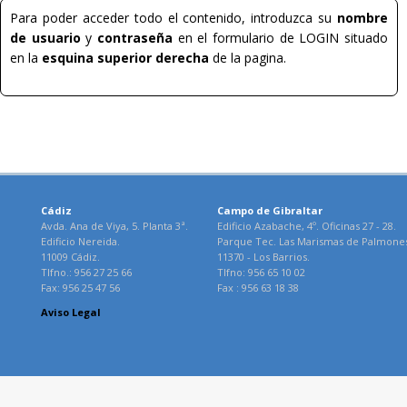
Para poder acceder todo el contenido, introduzca su
nombre
de usuario
y
contraseña
en el formulario de LOGIN situado
en la
esquina superior derecha
de la pagina.
Cádiz
Campo de Gibraltar
Avda. Ana de Viya, 5. Planta 3ª.
Edificio Azabache, 4º. Oficinas 27 - 28.
Edificio Nereida.
Parque Tec. Las Marismas de Palmone
11009 Cádiz.
11370 - Los Barrios.
Tlfno.: 956 27 25 66
Tlfno: 956 65 10 02
Fax: 956 25 47 56
Fax : 956 63 18 38
Aviso Legal