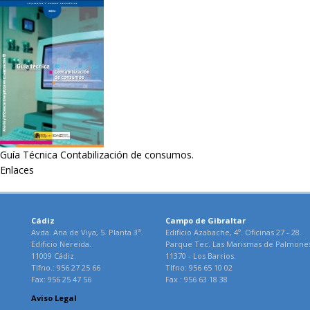
Guía Técnica Contabilización de consumos.
Enlaces
Cádiz
Campo de Gibraltar
Avda. Ana de Viya, 5. Planta 3ª.
Edificio Azabache, 4º. Oficinas 27 - 28.
Edificio Nereida.
Parque Tec. Las Marismas de Palmone
11009 Cádiz.
11370 - Los Barrios.
Tlfno.: 956 27 25 66
Tlfno: 956 65 10 02
Fax: 956 25 47 56
Fax : 956 63 18 38
Aviso Legal