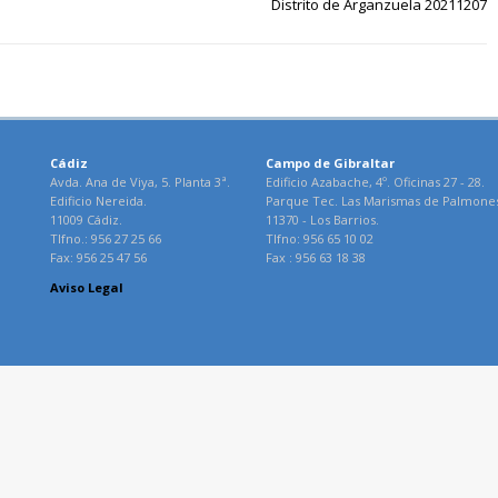
Distrito de Arganzuela 20211207
Cádiz
Campo de Gibraltar
Avda. Ana de Viya, 5. Planta 3ª.
Edificio Azabache, 4º. Oficinas 27 - 28.
Edificio Nereida.
Parque Tec. Las Marismas de Palmone
11009 Cádiz.
11370 - Los Barrios.
Tlfno.: 956 27 25 66
Tlfno: 956 65 10 02
Fax: 956 25 47 56
Fax : 956 63 18 38
Aviso Legal