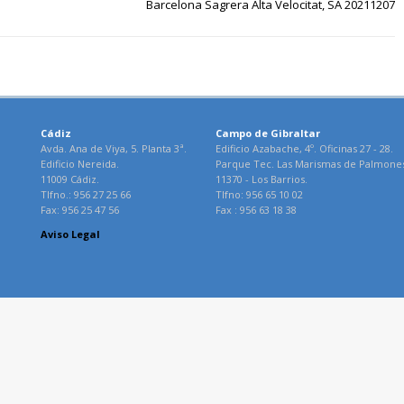
Barcelona Sagrera Alta Velocitat, SA 20211207
Cádiz
Campo de Gibraltar
Avda. Ana de Viya, 5. Planta 3ª.
Edificio Azabache, 4º. Oficinas 27 - 28.
Edificio Nereida.
Parque Tec. Las Marismas de Palmone
11009 Cádiz.
11370 - Los Barrios.
Tlfno.: 956 27 25 66
Tlfno: 956 65 10 02
Fax: 956 25 47 56
Fax : 956 63 18 38
Aviso Legal