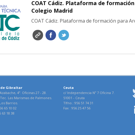
COAT Cádiz. Plataforma de formación 
Colegio Madrid
COAT Cádiz. Plataforma de formación para Ar
de Gibraltar
Ceuta
 Azabache, 4º. Oficinas 27 - 28.
c/ Independencia Nº 7 Oficina 7.
Tec. Las Marismas de Palmones.
51001 - Ceuta
Los Barrios.
Tlfno.: 956 51 74 31
56 65 10 02
Fax : 956 25 47 56
6 63 18 38