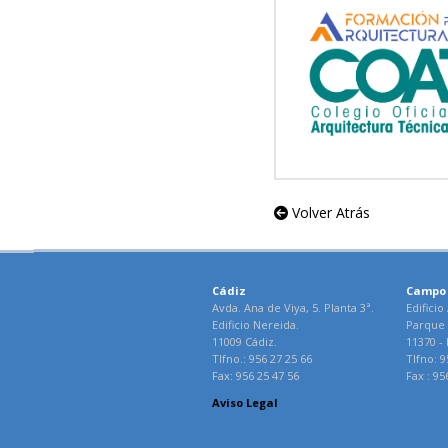
Volver Atrás
Cádiz
Campo 
Avda. Ana de Viya, 5. Planta 3ª.
Edificio
Edificio Nereida.
Parque 
11009 Cádiz.
11370 - 
Tlfno.: 956 27 25 66
Tlfno: 9
Fax: 956 25 47 56
Fax : 95
Aviso Legal