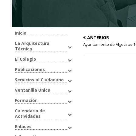
Inicio
ANTERIOR
La Arquitectura
Ayuntamiento de Algeciras 1
Técnica
El Colegio
Publicaciones
Servicios al Ciudadano
Ventanilla Única
Formación
Calendario de
Actividades
Enlaces