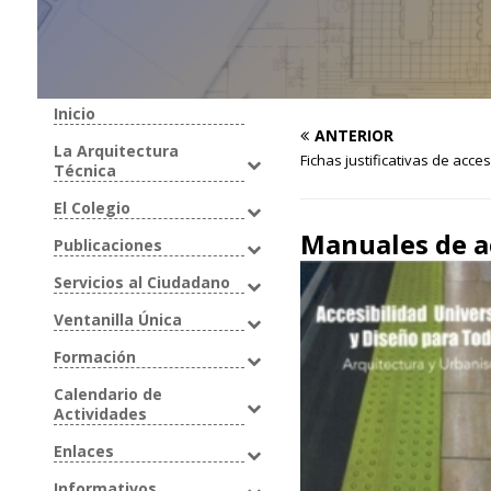
Inicio
ANTERIOR
La Arquitectura
Fichas justificativas de acces
Técnica
El Colegio
Manuales de a
Publicaciones
Servicios al Ciudadano
Ventanilla Única
Formación
Calendario de
Actividades
Enlaces
Informativos