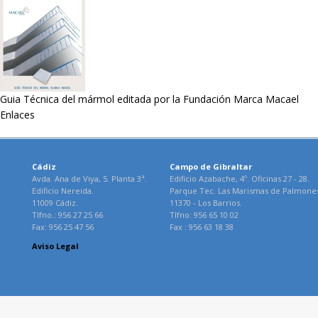
Guia Técnica del mármol editada por la Fundación Marca Macael
Enlaces
Cádiz
Campo de Gibraltar
Avda. Ana de Viya, 5. Planta 3ª.
Edificio Azabache, 4º. Oficinas 27 - 28.
Edificio Nereida.
Parque Tec. Las Marismas de Palmone
11009 Cádiz.
11370 - Los Barrios.
Tlfno.: 956 27 25 66
Tlfno: 956 65 10 02
Fax: 956 25 47 56
Fax : 956 63 18 38
Aviso Legal