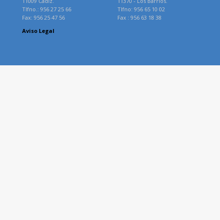
11009 Cádiz.
11370 - Los Barrios.
Tlfno.: 956 27 25 66
Tlfno: 956 65 10 02
Fax: 956 25 47 56
Fax : 956 63 18 38
Aviso Legal