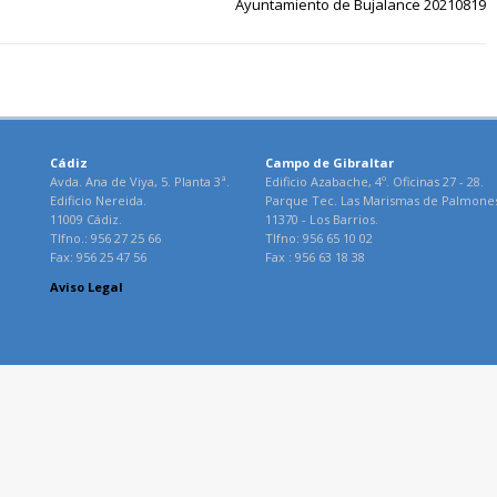
Ayuntamiento de Bujalance 20210819
Cádiz
Campo de Gibraltar
Avda. Ana de Viya, 5. Planta 3ª.
Edificio Azabache, 4º. Oficinas 27 - 28.
Edificio Nereida.
Parque Tec. Las Marismas de Palmone
11009 Cádiz.
11370 - Los Barrios.
Tlfno.: 956 27 25 66
Tlfno: 956 65 10 02
Fax: 956 25 47 56
Fax : 956 63 18 38
Aviso Legal