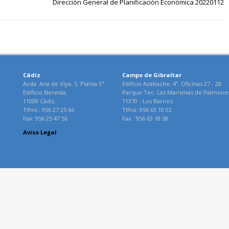
Dirección General de Planificación Económica 20220112
Cádiz
Campo de Gibraltar
Avda. Ana de Viya, 5. Planta 3ª.
Edificio Azabache, 4º. Oficinas 27 - 28.
Edificio Nereida.
Parque Tec. Las Marismas de Palmone
11009 Cádiz.
11370 - Los Barrios.
Tlfno.: 956 27 25 66
Tlfno: 956 65 10 02
Fax: 956 25 47 56
Fax : 956 63 18 38
Aviso Legal