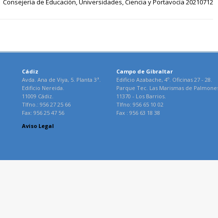
Consejería de Educación, Universidades, Ciencia y Portavocía 20210712
Cádiz
Campo de Gibraltar
Avda. Ana de Viya, 5. Planta 3ª.
Edificio Azabache, 4º. Oficinas 27 - 28.
Edificio Nereida.
Parque Tec. Las Marismas de Palmone
11009 Cádiz.
11370 - Los Barrios.
Tlfno.: 956 27 25 66
Tlfno: 956 65 10 02
Fax: 956 25 47 56
Fax : 956 63 18 38
Aviso Legal