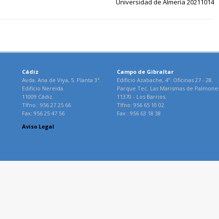
Universidad de Almería 20211014
Cádiz
Campo de Gibraltar
Avda. Ana de Viya, 5. Planta 3ª.
Edificio Azabache, 4º. Oficinas 27 - 28.
Edificio Nereida.
Parque Tec. Las Marismas de Palmone
11009 Cádiz.
11370 - Los Barrios.
Tlfno.: 956 27 25 66
Tlfno: 956 65 10 02
Fax: 956 25 47 56
Fax : 956 63 18 38
Aviso Legal