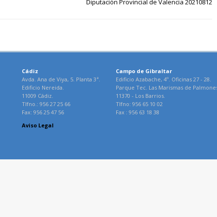
Diputación Provincial de Valencia 20210812
Cádiz
Campo de Gibraltar
Avda. Ana de Viya, 5. Planta 3ª.
Edificio Azabache, 4º. Oficinas 27 - 28.
Edificio Nereida.
Parque Tec. Las Marismas de Palmone
11009 Cádiz.
11370 - Los Barrios.
Tlfno.: 956 27 25 66
Tlfno: 956 65 10 02
Fax: 956 25 47 56
Fax : 956 63 18 38
Aviso Legal