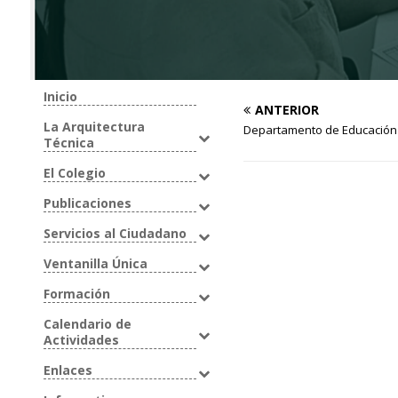
Inicio
ANTERIOR
La Arquitectura
Departamento de Educación 
Técnica
El Colegio
Publicaciones
Servicios al Ciudadano
Ventanilla Única
Formación
Calendario de
Actividades
Enlaces