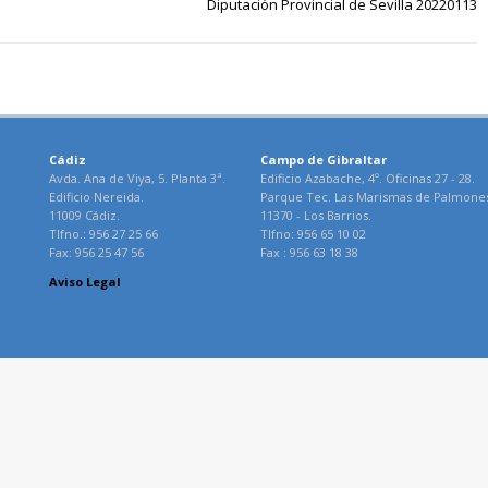
Diputación Provincial de Sevilla 20220113
Cádiz
Campo de Gibraltar
Avda. Ana de Viya, 5. Planta 3ª.
Edificio Azabache, 4º. Oficinas 27 - 28.
Edificio Nereida.
Parque Tec. Las Marismas de Palmone
11009 Cádiz.
11370 - Los Barrios.
Tlfno.: 956 27 25 66
Tlfno: 956 65 10 02
Fax: 956 25 47 56
Fax : 956 63 18 38
Aviso Legal