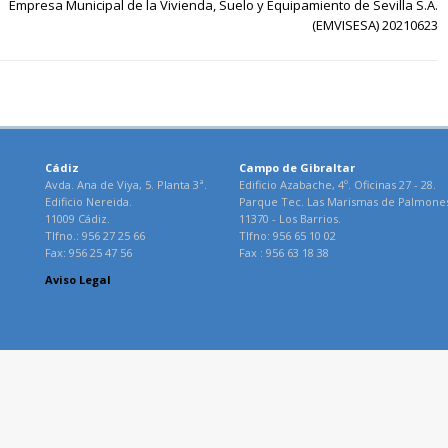
Empresa Municipal de la Vivienda, Suelo y Equipamiento de Sevilla S.A.
(EMVISESA) 20210623
Cádiz
Campo de Gibraltar
Avda. Ana de Viya, 5. Planta 3ª.
Edificio Azabache, 4º. Oficinas 27 - 28.
Edificio Nereida.
Parque Tec. Las Marismas de Palmone
11009 Cádiz.
11370 - Los Barrios.
Tlfno.: 956 27 25 66
Tlfno: 956 65 10 02
Fax: 956 25 47 56
Fax : 956 63 18 38
Aviso Legal