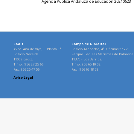
Agencia Pública Andaluza de Educación 20210623
Cádiz
Campo de Gibraltar
Avda. Ana de Viya, 5. Planta 3ª.
Edificio Azabache, 4º. Oficinas 27 - 28.
Edificio Nereida.
Parque Tec. Las Marismas de Palmone
11009 Cádiz.
11370 - Los Barrios.
Tlfno.: 956 27 25 66
Tlfno: 956 65 10 02
Fax: 956 25 47 56
Fax : 956 63 18 38
Aviso Legal