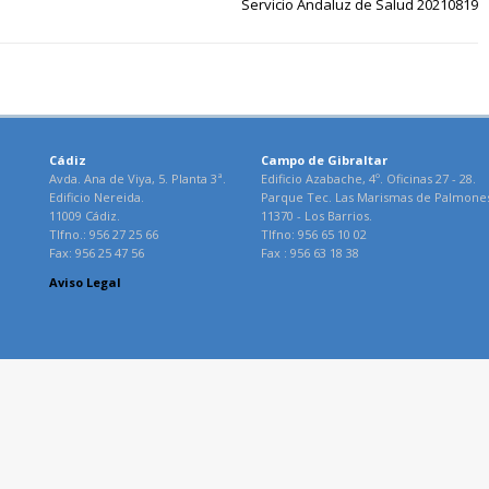
Servicio Andaluz de Salud 20210819
Cádiz
Campo de Gibraltar
Avda. Ana de Viya, 5. Planta 3ª.
Edificio Azabache, 4º. Oficinas 27 - 28.
Edificio Nereida.
Parque Tec. Las Marismas de Palmone
11009 Cádiz.
11370 - Los Barrios.
Tlfno.: 956 27 25 66
Tlfno: 956 65 10 02
Fax: 956 25 47 56
Fax : 956 63 18 38
Aviso Legal