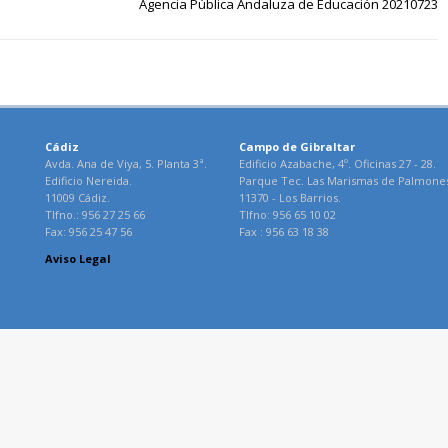
Agencia Pública Andaluza de Educación 20210723
Cádiz
Campo de Gibraltar
Avda. Ana de Viya, 5. Planta 3ª.
Edificio Azabache, 4º. Oficinas 27 - 28.
Edificio Nereida.
Parque Tec. Las Marismas de Palmone
11009 Cádiz.
11370 - Los Barrios.
Tlfno.: 956 27 25 66
Tlfno: 956 65 10 02
Fax: 956 25 47 56
Fax : 956 63 18 38
Aviso Legal