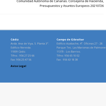
Comunidad Autónoma de Canarias. Consejería de Hacienda,
Presupuestos y Asuntos Europeos 20210726
Cádiz
Campo de Gibraltar
Avda. Ana de Viya, 5. Planta 3ª.
Edificio Azabache, 4º. Oficinas 27 - 28.
Edificio Nereida.
Parque Tec. Las Marismas de Palmone
11009 Cádiz.
11370 - Los Barrios.
Tlfno.: 956 27 25 66
Tlfno: 956 65 10 02
Fax: 956 25 47 56
Fax : 956 63 18 38
Aviso Legal