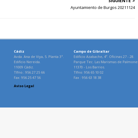
SIGUIENTE
Ayuntamiento de Burgos 20211124
Cádiz
Campo de Gibraltar
Avda. Ana de Viya, 5. Planta 3ª.
Edificio Azabache, 4º. Oficinas 27 - 28.
Edificio Nereida.
Parque Tec. Las Marismas de Palmone
11009 Cádiz.
11370 - Los Barrios.
Tlfno.: 956 27 25 66
Tlfno: 956 65 10 02
Fax: 956 25 47 56
Fax : 956 63 18 38
Aviso Legal