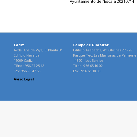
Ayuntamiento de l’Escala 20210714
Cádiz
Campo de Gibraltar
Avda. Ana de Viya, 5. Planta 3ª.
Edificio Azabache, 4º. Oficinas 27 - 28.
Edificio Nereida.
Parque Tec. Las Marismas de Palmone
11009 Cádiz.
11370 - Los Barrios.
Tlfno.: 956 27 25 66
Tlfno: 956 65 10 02
Fax: 956 25 47 56
Fax : 956 63 18 38
Aviso Legal