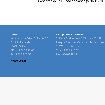
Consorcio de la Ciudad de Santiago 20211220
Cádiz
Campo de Gibraltar
Avda. Ana de Viya, 5. Planta 3ª.
Edificio Azabache, 4º. Oficinas 27 - 28.
Edificio Nereida.
Parque Tec. Las Marismas de Palmone
11009 Cádiz.
11370 - Los Barrios.
Tlfno.: 956 27 25 66
Tlfno: 956 65 10 02
Fax: 956 25 47 56
Fax : 956 63 18 38
Aviso Legal