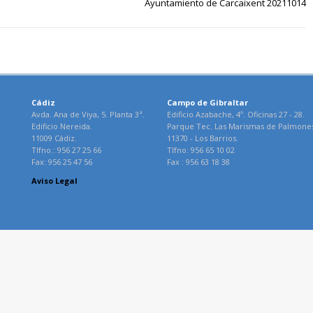
Ayuntamiento de Carcaixent 20211014
Cádiz
Campo de Gibraltar
Avda. Ana de Viya, 5. Planta 3ª.
Edificio Azabache, 4º. Oficinas 27 - 28.
Edificio Nereida.
Parque Tec. Las Marismas de Palmone
11009 Cádiz.
11370 - Los Barrios.
Tlfno.: 956 27 25 66
Tlfno: 956 65 10 02
Fax: 956 25 47 56
Fax : 956 63 18 38
Aviso Legal