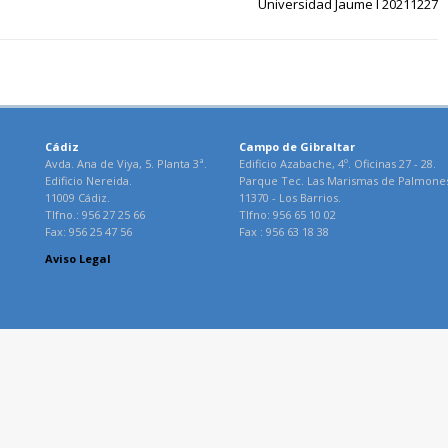
Universidad Jaume I 20211227
Cádiz
Campo de Gibraltar
Avda. Ana de Viya, 5. Planta 3ª.
Edificio Azabache, 4º. Oficinas 27 - 28.
Edificio Nereida.
Parque Tec. Las Marismas de Palmone
11009 Cádiz.
11370 - Los Barrios.
Tlfno.: 956 27 25 66
Tlfno: 956 65 10 02
Fax: 956 25 47 56
Fax : 956 63 18 38
Aviso Legal