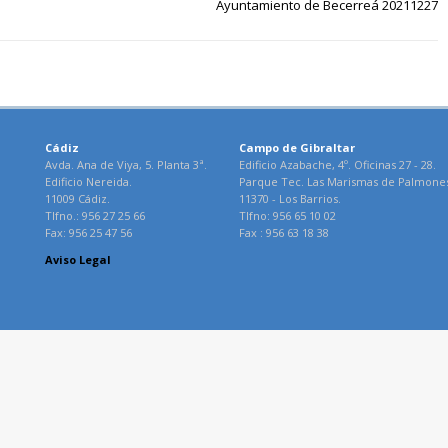
Ayuntamiento de Becerreá 20211227
Cádiz
Campo de Gibraltar
Avda. Ana de Viya, 5. Planta 3ª.
Edificio Azabache, 4º. Oficinas 27 - 28.
Edificio Nereida.
Parque Tec. Las Marismas de Palmone
11009 Cádiz.
11370 - Los Barrios.
Tlfno.: 956 27 25 66
Tlfno: 956 65 10 02
Fax: 956 25 47 56
Fax : 956 63 18 38
Aviso Legal