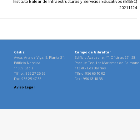
Instituto Balear de Infraestructuras y Servicios Educativos (IBISEC)
20211124
Cádiz
Campo de Gibraltar
Avda. Ana de Viya, 5. Planta 3ª.
Edificio Azabache, 4º. Oficinas 27 - 28.
Edificio Nereida.
Parque Tec. Las Marismas de Palmone
11009 Cádiz.
11370 - Los Barrios.
Tlfno.: 956 27 25 66
Tlfno: 956 65 10 02
Fax: 956 25 47 56
Fax : 956 63 18 38
Aviso Legal