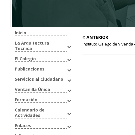
Inicio
ANTERIOR
La Arquitectura
Instituto Galego de Vivenda 
Técnica
El Colegio
Publicaciones
Servicios al Ciudadano
Ventanilla Única
Formación
Calendario de
Actividades
Enlaces