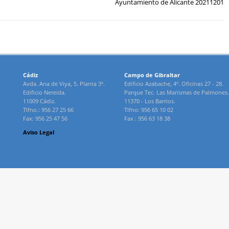
Ayuntamiento de Alicante 20211201
Cádiz
Campo de Gibraltar
Avda. Ana de Viya, 5. Planta 3ª.
Edificio Azabache, 4º. Oficinas 27 - 28.
Edificio Nereida.
Parque Tec. Las Marismas de Palmones.
11009 Cádiz.
11370 - Los Barrios.
Tlfno.: 956 27 25 66
Tlfno: 956 65 10 02
Fax: 956 25 47 56
Fax : 956 63 18 38
Aviso Legal