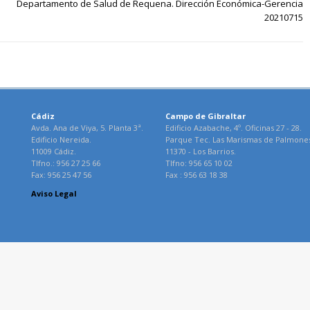
Departamento de Salud de Requena. Dirección Económica-Gerencia
20210715
Cádiz
Campo de Gibraltar
Avda. Ana de Viya, 5. Planta 3ª.
Edificio Azabache, 4º. Oficinas 27 - 28.
Edificio Nereida.
Parque Tec. Las Marismas de Palmone
11009 Cádiz.
11370 - Los Barrios.
Tlfno.: 956 27 25 66
Tlfno: 956 65 10 02
Fax: 956 25 47 56
Fax : 956 63 18 38
Aviso Legal