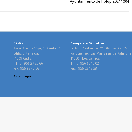
Ayuntamiento de Polop 20211004
Cádiz
Campo de Gibraltar
Avda. Ana de Viya, 5. Planta 3ª.
Edificio Azabache, 4º. Oficinas 27 - 28.
Edificio Nereida.
Parque Tec. Las Marismas de Palmone
11009 Cádiz.
11370 - Los Barrios.
Tlfno.: 956 27 25 66
Tlfno: 956 65 10 02
Fax: 956 25 47 56
Fax : 956 63 18 38
Aviso Legal