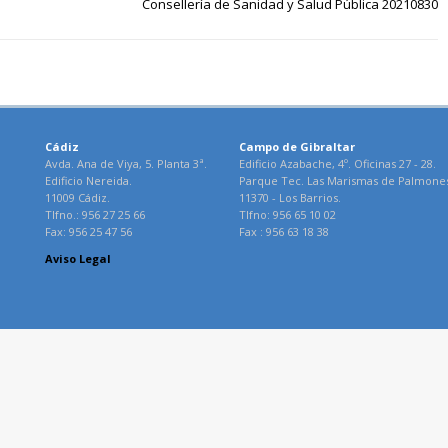
Consellería de Sanidad y Salud Pública 20210830
Cádiz
Campo de Gibraltar
Avda. Ana de Viya, 5. Planta 3ª.
Edificio Azabache, 4º. Oficinas 27 - 28.
Edificio Nereida.
Parque Tec. Las Marismas de Palmone
11009 Cádiz.
11370 - Los Barrios.
Tlfno.: 956 27 25 66
Tlfno: 956 65 10 02
Fax: 956 25 47 56
Fax : 956 63 18 38
Aviso Legal