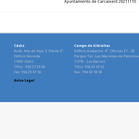
Ayuntamiento de Carcaixent 20211110
Cádiz
Campo de Gibraltar
Avda. Ana de Viya, 5. Planta 3ª.
Edificio Azabache, 4º. Oficinas 27 - 28.
Edificio Nereida.
Parque Tec. Las Marismas de Palmone
11009 Cádiz.
11370 - Los Barrios.
Tlfno.: 956 27 25 66
Tlfno: 956 65 10 02
Fax: 956 25 47 56
Fax : 956 63 18 38
Aviso Legal