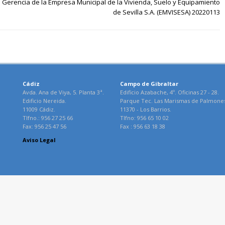
Gerencia de la Empresa Municipal de la Vivienda, Suelo y Equipamiento
de Sevilla S.A. (EMVISESA) 20220113
Cádiz
Campo de Gibraltar
Avda. Ana de Viya, 5. Planta 3ª.
Edificio Azabache, 4º. Oficinas 27 - 28.
Edificio Nereida.
Parque Tec. Las Marismas de Palmone
11009 Cádiz.
11370 - Los Barrios.
Tlfno.: 956 27 25 66
Tlfno: 956 65 10 02
Fax: 956 25 47 56
Fax : 956 63 18 38
Aviso Legal