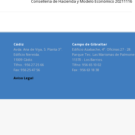
Consellería de Hacienda y Modelo Económico 20211116
Cádiz
Campo de Gibraltar
Avda. Ana de Viya, 5. Planta 3ª.
Edificio Azabache, 4º. Oficinas 27 - 28.
Edificio Nereida.
Parque Tec. Las Marismas de Palmone
11009 Cádiz.
11370 - Los Barrios.
Tlfno.: 956 27 25 66
Tlfno: 956 65 10 02
Fax: 956 25 47 56
Fax : 956 63 18 38
Aviso Legal