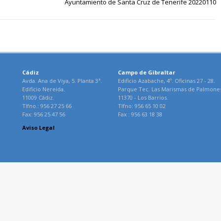
Ayuntamiento de Santa Cruz de Tenerife 20220110
Cádiz
Campo de Gibraltar
Avda. Ana de Viya, 5. Planta 3ª.
Edificio Azabache, 4º. Oficinas 27 - 28.
Edificio Nereida.
Parque Tec. Las Marismas de Palmone
11009 Cádiz.
11370 - Los Barrios.
Tlfno.: 956 27 25 66
Tlfno: 956 65 10 02
Fax: 956 25 47 56
Fax : 956 63 18 38
Aviso Legal