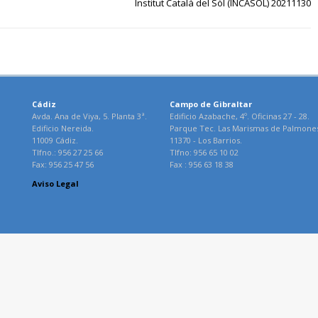
Institut Català del Sòl (INCASÒL) 20211130
Cádiz
Campo de Gibraltar
Avda. Ana de Viya, 5. Planta 3ª.
Edificio Azabache, 4º. Oficinas 27 - 28.
Edificio Nereida.
Parque Tec. Las Marismas de Palmone
11009 Cádiz.
11370 - Los Barrios.
Tlfno.: 956 27 25 66
Tlfno: 956 65 10 02
Fax: 956 25 47 56
Fax : 956 63 18 38
Aviso Legal