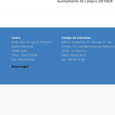
Ayuntamiento de Campos 20210628
Cádiz
Campo de Gibraltar
Avda. Ana de Viya, 5. Planta 3ª.
Edificio Azabache, 4º. Oficinas 27 - 28.
Edificio Nereida.
Parque Tec. Las Marismas de Palmone
11009 Cádiz.
11370 - Los Barrios.
Tlfno.: 956 27 25 66
Tlfno: 956 65 10 02
Fax: 956 25 47 56
Fax : 956 63 18 38
Aviso Legal