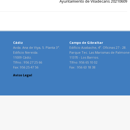
Ayuntamiento de Viladecans 20210609
Cádiz
Campo de Gibraltar
Avda. Ana de Viya, 5. Planta 3ª.
Edificio Azabache, 4º. Oficinas 27 - 28.
Edificio Nereida.
Parque Tec. Las Marismas de Palmone
11009 Cádiz.
11370 - Los Barrios.
Tlfno.: 956 27 25 66
Tlfno: 956 65 10 02
Fax: 956 25 47 56
Fax : 956 63 18 38
Aviso Legal