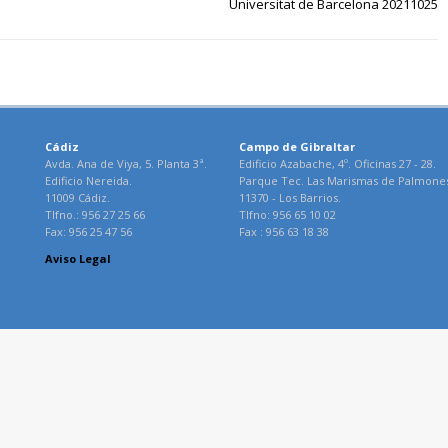
Universitat de Barcelona 20211025
Cádiz
Campo de Gibraltar
Avda. Ana de Viya, 5. Planta 3ª.
Edificio Azabache, 4º. Oficinas 27 - 28.
Edificio Nereida.
Parque Tec. Las Marismas de Palmone
11009 Cádiz.
11370 - Los Barrios.
Tlfno.: 956 27 25 66
Tlfno: 956 65 10 02
Fax: 956 25 47 56
Fax : 956 63 18 38
Aviso Legal