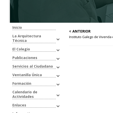
Inicio
ANTERIOR
La Arquitectura
Instituto Galego de Vivenda 
Técnica
El Colegio
Publicaciones
Servicios al Ciudadano
Ventanilla Única
Formación
Calendario de
Actividades
Enlaces